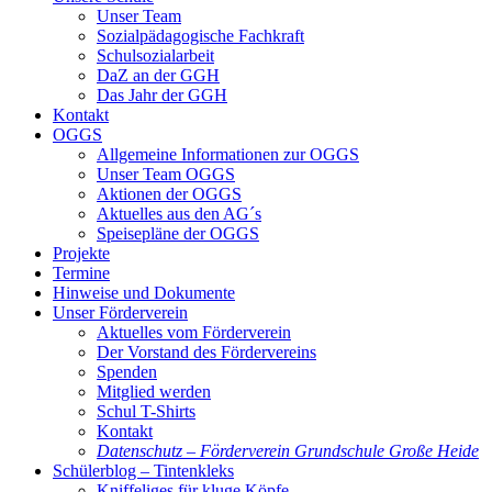
Unser Team
Sozialpädagogische Fachkraft
Schulsozialarbeit
DaZ an der GGH
Das Jahr der GGH
Kontakt
OGGS
Allgemeine Informationen zur OGGS
Unser Team OGGS
Aktionen der OGGS
Aktuelles aus den AG´s
Speisepläne der OGGS
Projekte
Termine
Hinweise und Dokumente
Unser Förderverein
Aktuelles vom Förderverein
Der Vorstand des Fördervereins
Spenden
Mitglied werden
Schul T-Shirts
Kontakt
Datenschutz – Förderverein Grundschule Große Heide
Schülerblog – Tintenkleks
Kniffeliges für kluge Köpfe