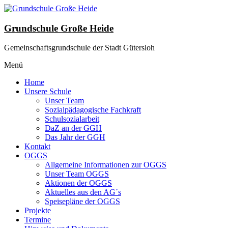
Zum
Inhalt
wechseln
Grundschule Große Heide
Gemeinschaftsgrundschule der Stadt Gütersloh
Menü
Home
Unsere Schule
Unser Team
Sozialpädagogische Fachkraft
Schulsozialarbeit
DaZ an der GGH
Das Jahr der GGH
Kontakt
OGGS
Allgemeine Informationen zur OGGS
Unser Team OGGS
Aktionen der OGGS
Aktuelles aus den AG´s
Speisepläne der OGGS
Projekte
Termine