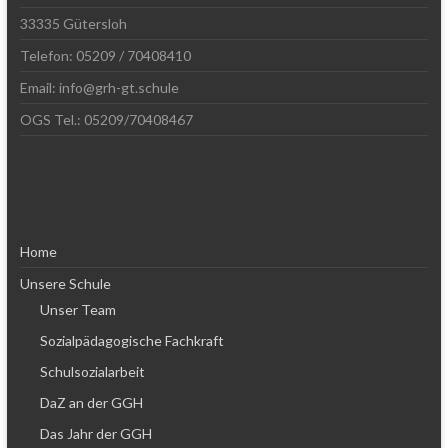
33335 Gütersloh
Telefon: 05209 / 70408410
Email: info@grh-gt.schule
OGS Tel.: 05209/70408467
Home
Unsere Schule
Unser Team
Sozialpädagogische Fachkraft
Schulsozialarbeit
DaZ an der GGH
Das Jahr der GGH