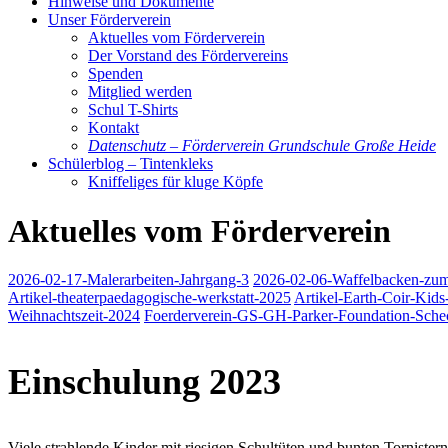
Hinweise und Dokumente
Unser Förderverein
Aktuelles vom Förderverein
Der Vorstand des Fördervereins
Spenden
Mitglied werden
Schul T-Shirts
Kontakt
Datenschutz – Förderverein Grundschule Große Heide
Schülerblog – Tintenkleks
Kniffeliges für kluge Köpfe
Aktuelles vom Förderverein
2026-02-17-Malerarbeiten-Jahrgang-3
2026-02-06-Waffelbacken-zum
Artikel-theaterpaedagogische-werkstatt-2025
Artikel-Earth-Coir-Kid
Weihnachtszeit-2024
Foerderverein-GS-GH-Parker-Foundation-Sche
Einschulung 2023
Viele strahlende Kinder mit riesigen Schultüten und bunten Tornister