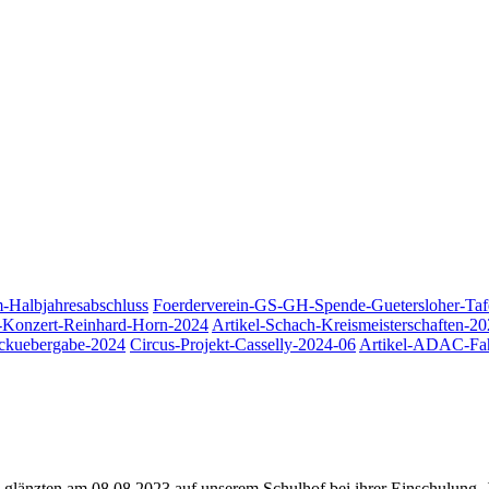
-Halbjahresabschluss
Foerderverein-GS-GH-Spende-Guetersloher-Tafe
s-Konzert-Reinhard-Horn-2024
Artikel-Schach-Kreismeisterschaften-2
ckuebergabe-2024
Circus-Projekt-Casselly-2024-06
Artikel-ADAC-Fah
n glänzten am 08.08.2023 auf unserem Schulhof bei ihrer Einschulung. J