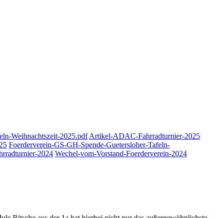
ln-Weihnachtszeit-2025.pdf
Artikel-ADAC-Fahrradturnier-2025
025
Foerderverein-GS-GH-Spende-Guetersloher-Tafeln-
rradturnier-2024
Wechel-vom-Vorstand-Foerderverein-2024
ule Ritsche aus der 1a hat hierbei nicht nur das außergewöhnlichste