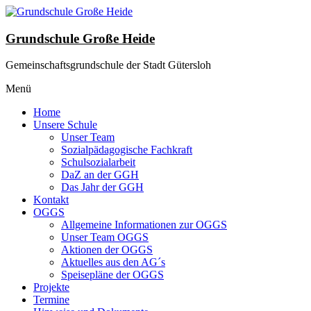
Zum
Inhalt
wechseln
Grundschule Große Heide
Gemeinschaftsgrundschule der Stadt Gütersloh
Menü
Home
Unsere Schule
Unser Team
Sozialpädagogische Fachkraft
Schulsozialarbeit
DaZ an der GGH
Das Jahr der GGH
Kontakt
OGGS
Allgemeine Informationen zur OGGS
Unser Team OGGS
Aktionen der OGGS
Aktuelles aus den AG´s
Speisepläne der OGGS
Projekte
Termine