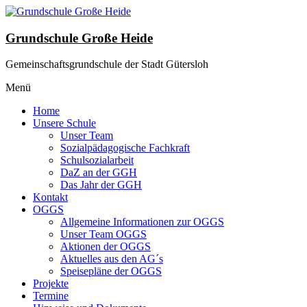
Zum
Inhalt
wechseln
Grundschule Große Heide
Gemeinschaftsgrundschule der Stadt Gütersloh
Menü
Home
Unsere Schule
Unser Team
Sozialpädagogische Fachkraft
Schulsozialarbeit
DaZ an der GGH
Das Jahr der GGH
Kontakt
OGGS
Allgemeine Informationen zur OGGS
Unser Team OGGS
Aktionen der OGGS
Aktuelles aus den AG´s
Speisepläne der OGGS
Projekte
Termine